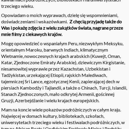
trzeciego wieku.
Opowiadam o moich wyprawach, dzielę się wspomnieniami,
doświadczeniami i wskazówkami.
Z chęcią przyjadę także do
Was i pokażę zdjęcia z wielu zakątków świata, nagrane przeze
mnie filmy z ciekawych krajów.
Mogę opowiedzieć o wspaniałym Peru, niezwykłym Meksyku,
orientalnym Maroku, barwnych Indiach, klimatycznym
Wietnamie, nowoczesnych krajach arabskich (Kuwejt, Oman,
Katar, Zjednoczone Emiraty Arabskie), dziewiczym Kirgistanie,
niesamowitej wyprawie przez Kazachstan, Uzbekistan i
Tadżykistan, urzekającej Etiopii, rajskich Malediwach,
tajemniczej Sri Lance, egzotycznej Kenii, zapierającej dech w
piersiach Kambodży i Tajlandii, a także o Chinach, Turcji, Islandii,
Stanach Zjednoczonych, mało odkrytej Armenii, gościnnej
Gruzji, Azerbejdżanie i wielu krajach europejskich.
Mam na koncie wiele pokazów podróżniczych w całym kraju.
Najwięcej w domach kultury, bibliotekach, szkołach,
uniwersytetach trzeciego wieku i festiwalach podróżniczych, w
tym na African Beats i Gryfińskim Festiwalu Miejsc i Podróży