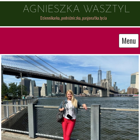
    AGNIESZKA WASZTYL
           Dziennikarka, podróżniczka, pasjonatka życia
Menu